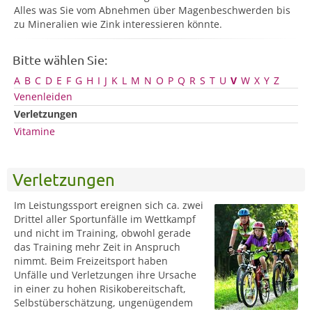
Alles was Sie vom Abnehmen über Magenbeschwerden bis
zu Mineralien wie Zink interessieren könnte.
Bitte wählen Sie:
A
B
C
D
E
F
G
H
I
J
K
L
M
N
O
P
Q
R
S
T
U
V
W
X
Y
Z
Venenleiden
Verletzungen
Vitamine
Verletzungen
Im Leistungssport ereignen sich ca. zwei
Drittel aller Sportunfälle im Wettkampf
und nicht im Training, obwohl gerade
das Training mehr Zeit in Anspruch
nimmt. Beim Freizeitsport haben
Unfälle und Verletzungen ihre Ursache
in einer zu hohen Risikobereitschaft,
Selbstüberschätzung, ungenügendem