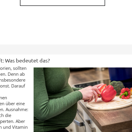
t: Was bedeutet das?
rien, sollten
men. Denn ab
insbesondere
sonst. Darauf
nnen
en über eine
en. Ausnahme:
ch die
perten. Aber
n und Vitamin