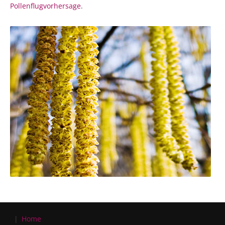
Pollenflugvorhersage
.
Home