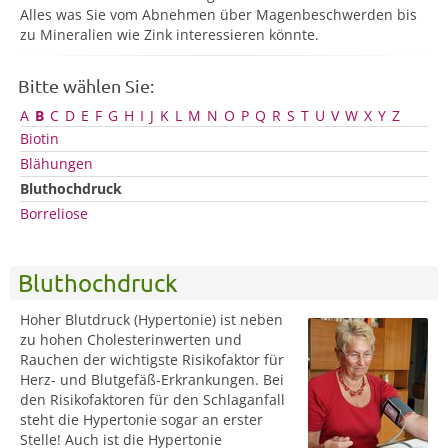
Alles was Sie vom Abnehmen über Magenbeschwerden bis
zu Mineralien wie Zink interessieren könnte.
Bitte wählen Sie:
A
B
C
D
E
F
G
H
I
J
K
L
M
N
O
P
Q
R
S
T
U
V
W
X
Y
Z
Biotin
Blähungen
Bluthochdruck
Borreliose
Bluthochdruck
Hoher Blutdruck (Hypertonie) ist neben
zu hohen Cholesterinwerten und
Rauchen der wichtigste Risikofaktor für
Herz- und Blutgefäß-Erkrankungen. Bei
den Risikofaktoren für den Schlaganfall
steht die Hypertonie sogar an erster
Stelle! Auch ist die Hypertonie